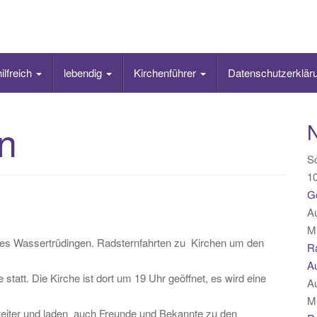
hilfreich
lebendig
Kirchenführer
Datenschutzerklär
n
N
So
10
Go
A
Mi
tes Wassertrüdingen. Radsternfahrten zu Kirchen um den
Ra
A
statt. Die Kirche ist dort um 19 Uhr geöffnet, es wird eine
A
Mi
 weiter und laden auch Freunde und Bekannte zu den