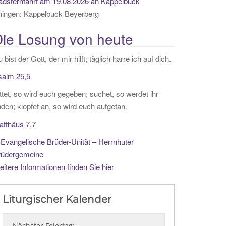
adsternfahrt am 19.08.2026 an Kappelbuck
hingen:
Kappelbuck Beyerberg
ie Losung von heute
 bist der Gott, der mir hilft; täglich harre ich auf dich.
salm 25,5
ttet, so wird euch gegeben; suchet, so werdet ihr
nden; klopfet an, so wird euch aufgetan.
atthäus 7,7
Evangelische Brüder-Unität – Herrnhuter
rüdergemeine
itere Informationen finden Sie hier