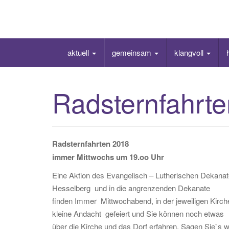
Skip
to
content
aktuell
gemeinsam
klangvoll
Radsternfahrte
Radsternfahrten 2018
immer Mittwochs um 19.oo Uhr
Eine Aktion des Evangelisch – Lutherischen Dekana
Hesselberg und in die angrenzenden Dekanate
finden Immer Mittwochabend, in der jeweiligen Kirche 
kleine Andacht gefeiert und Sie können noch etwas
über die Kirche und das Dorf erfahren. Sagen Sie`s