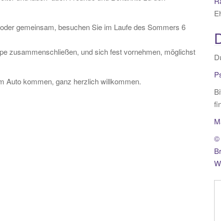
R
E
in, oder gemeinsam, besuchen Sie im Laufe des Sommers 6
D
ruppe zusammenschließen, und sich fest vornehmen, möglichst
Du
P
dem Auto kommen, ganz herzlich willkommen.
Bi
fi
M
© 
B
We