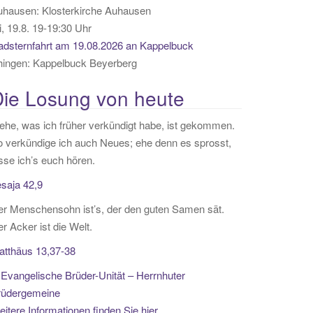
uhausen:
Klosterkirche Auhausen
, 19.8. 19-19:30 Uhr
adsternfahrt am 19.08.2026 an Kappelbuck
hingen:
Kappelbuck Beyerberg
ie Losung von heute
ehe, was ich früher verkündigt habe, ist gekommen.
 verkündige ich auch Neues; ehe denn es sprosst,
sse ich’s euch hören.
saja 42,9
r Menschensohn ist’s, der den guten Samen sät.
r Acker ist die Welt.
atthäus 13,37-38
Evangelische Brüder-Unität – Herrnhuter
rüdergemeine
itere Informationen finden Sie hier