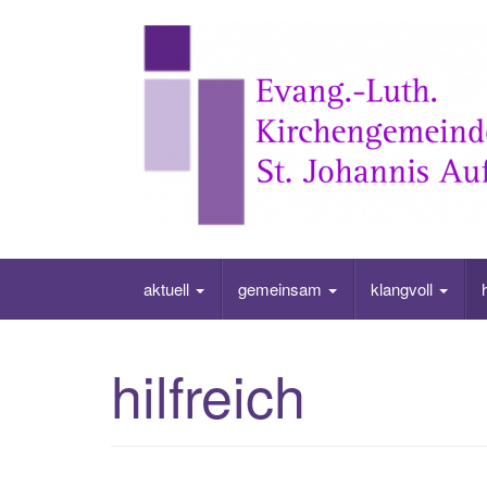
Skip
to
content
aktuell
gemeinsam
klangvoll
hilfreich