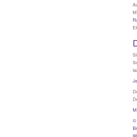
A
Mi
R
E
D
Si
So
la
Je
De
De
M
© 
B
We