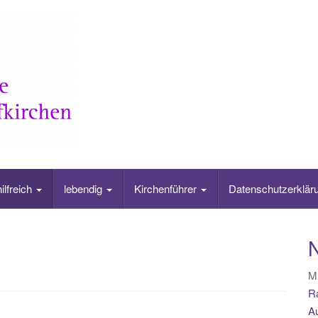
hilfreich
lebendig
Kirchenführer
Datenschutzerklär
N
Mi
Ra
A