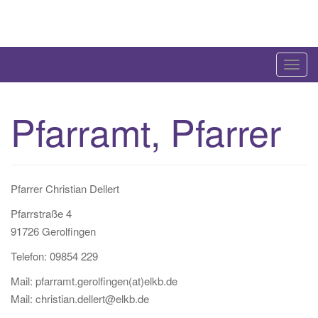
Skip
to
content
T
o
g
Pfarramt, Pfarrer
g
l
e
n
Pfarrer Christian Dellert
a
v
Pfarrstraße 4
i
91726 Gerolfingen
g
Telefon: 09854 229
a
Mail: pfarramt.gerolfingen(at)elkb.de
t
Mail: christian.dellert@elkb.de
i
o