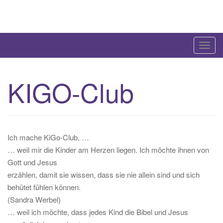
Skip
to
content
T
o
g
KIGO-Club
g
l
e
n
a
Ich mache KiGo-Club, …
v
… weil mir die Kinder am Herzen liegen. Ich möchte ihnen von
i
Gott und Jesus
g
erzählen, damit sie wissen, dass sie nie allein sind und sich
a
behütet fühlen können.
t
(Sandra Werbel)
i
… weil ich möchte, dass jedes Kind die Bibel und Jesus
o